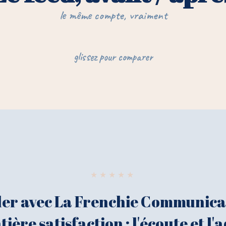
le même compte, vraiment
◀ ▶
glissez pour comparer
AVANT
APRÈS
★★★★★
ller avec La Frenchie Communica
ière satisfaction : l'écoute et l'