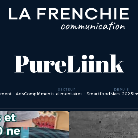
PureLiink
SECTEUR
DEPUIS
ment · Ads
Compléments alimentaires · Smartfood
Mars 2025
In