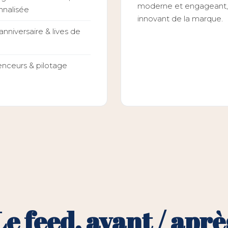
moderne et engageant, qu
nnalisée
innovant de la marque.
nniversaire & lives de
enceurs & pilotage
Le feed, avant / aprè