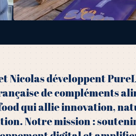
et Nicolas développent PureL
rançaise de compléments ali
ood qui allie innovation, nat
ion. Notre mission : souteni
oppement digital et amplifie