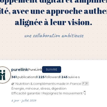
lité, avec une approche auth
alignée à leur vision.
une collaboration ambitieuse
pureliink
PureLiink
SUIVRE
361
publications
1 225
followers
1 245
suivi·e·s
🌿 Nutrition & compléments made in France 🇫🇷
Énergie, minceur, stress, digestion
Efficacité garantie ! Rejoignez le mouvement 👇
à jour · juillet 2026