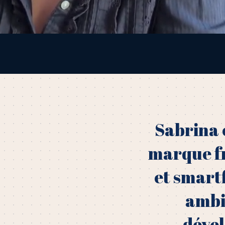
Sabrina 
marque f
et smartf
ambit
dével