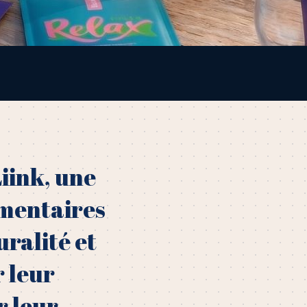
iink, une
mentaires
uralité et
r leur
r leur